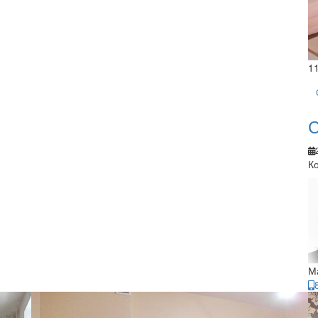
1
С
Ко
М