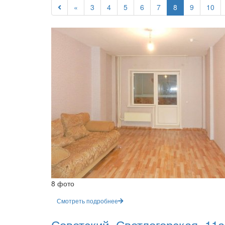
«
3
4
5
6
7
8
9
10
8 фото
Смотреть подробнее
Советский, Светлогорская, 11а