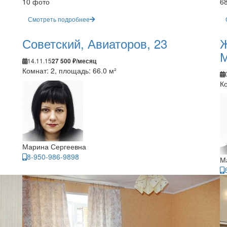
10 фото
6
Смотреть подробнее
Советский, Авиаторов, 23
Ж
М
14.11.15
27 500 ₽/месяц
Комнат: 2, площадь: 66.0 м²
Ко
Марина Сергеевна
8-950-986-9898
М