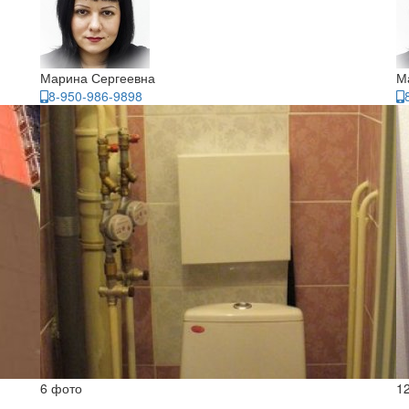
Марина Сергеевна
М
8-950-986-9898
6 фото
1