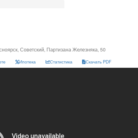
сноярск, Советский, Партизана Железняка, 50
рте
Ипотека
Статистика
Скачать PDF