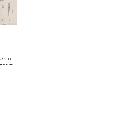
как она
ени или