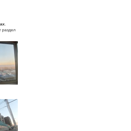
тах
.
т раздел
и