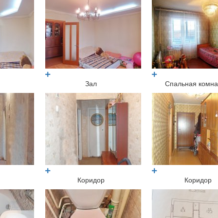
Зал
Спальная комна
Коридор
Коридор