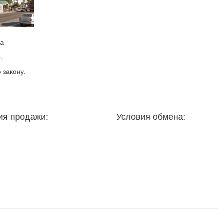
ма
.
 закону.
ия продажи:
Условия обмена: