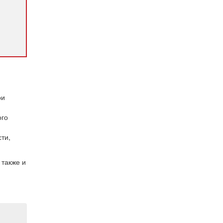
ри
ого
ти,
 также и