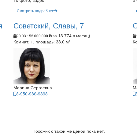
10 фото, видео
2
Смотреть подробнее
я
Советский, Славы, 7
С
(за 13 774 в месяц)
20.03.15
2 000 000 ₽
Комнат: 1, площадь: 38.0 м²
Ко
Марина Сергеевна
М
8-950-986-9898
Похожих с такой же ценой пока нет.