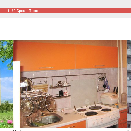
1162 БрокерПлюс