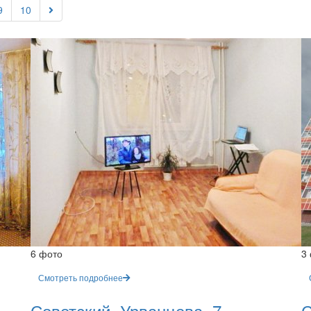
9
10
6 фото
3
Смотреть подробнее
Советский, Урванцева, 7
С