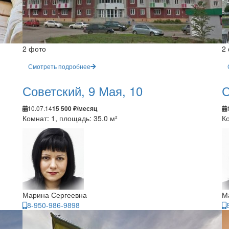
2 фото
2
Смотреть подробнее
Советский, 9 Мая, 10
С
10.07.14
15 500 ₽/месяц
Комнат: 1, площадь: 35.0 м²
Ко
Марина Сергеевна
М
8-950-986-9898