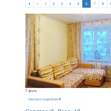
«
1
2
3
4
5
6
7
8
7 фото
Смотреть подробнее
Советский, Лазо, 18