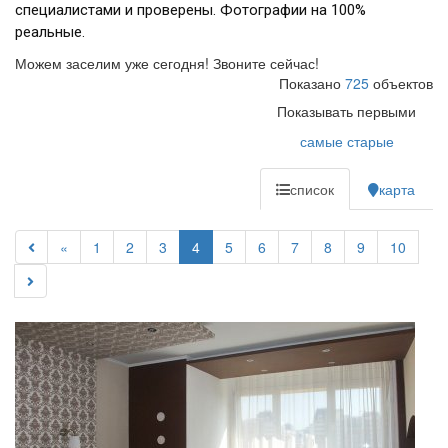
специалистами и проверены. Фотографии на 100%
реальные.
Можем заселим уже сегодня! Звоните сейчас!
Показано
725
объектов
Показывать первыми
самые старые
список
карта
«
1
2
3
4
5
6
7
8
9
10