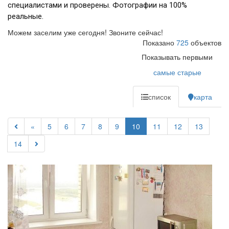
специалистами и проверены. Фотографии на 100%
реальные.
Можем заселим уже сегодня! Звоните сейчас!
Показано
725
объектов
Показывать первыми
самые старые
список
карта
«
5
6
7
8
9
10
11
12
13
14