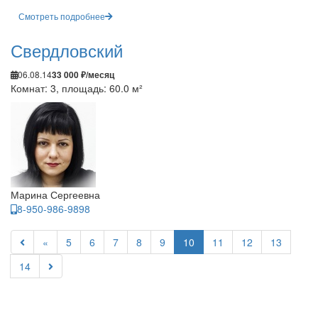
Смотреть подробнее
Свердловский
06.08.14
33 000 ₽/месяц
Комнат: 3, площадь: 60.0 м²
Марина Сергеевна
8-950-986-9898
«
5
6
7
8
9
10
11
12
13
14