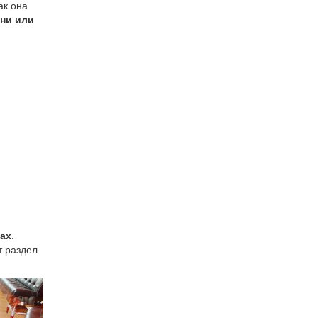
как она
ени или
тах
.
т раздел