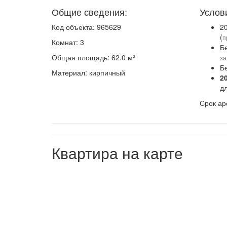
Общие сведения:
Услов
Код объекта: 965629
2
(
п
Комнат: 3
Б
Общая площадь: 62.0 м²
за
Б
Материал: кирпичный
2
д
Срок ар
Квартира на карте