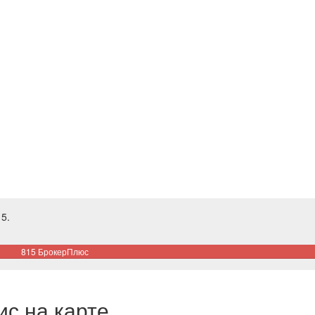
5.
815 БрокерПлюс
с на карте