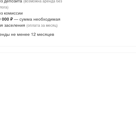
ез депозита
(возможна аренда без
лога)
ез комиссии
0 000 ₽
— сумма необходимая
ля заселения
(оплата за месяц)
енды не менее 12 месяцев