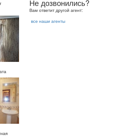
Не дозвонились?
т
Вам ответит другой агент:
все наши агенты
ата
тная