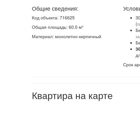
Общие сведения:
Услов
Код объекта: 716625
3
(
п
Общая площадь: 60.0 м²
Б
Материал: монолитно-кирпичный
за
Б
3
д
Срок ар
Квартира на карте