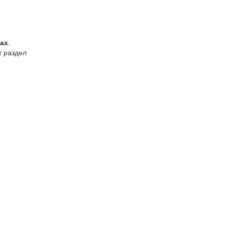
тах
.
т раздел